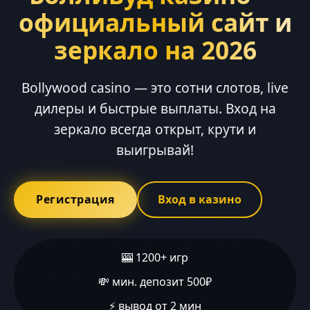
официальный сайт и
зеркало на 2026
Bollywood casino — это сотни слотов, live
дилеры и быстрые выплаты. Вход на
зеркало всегда открыт, крути и
выигрывай!
Регистрация
Вход в казино
🎰 1200+ игр
💸 мин. депозит 500₽
⚡ вывод от 2 мин