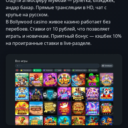
Ощути атмосферу Мумбаи — рулетка, блэкджек,
андар бахар. Прямые трансляции в HD, чат с
крупье на русском.
В Bollywood casino живое казино работает без
перебоев. Ставки от 10 рублей, что позволяет
играть и новичкам. Приятный бонус — кэшбек 10%
на проигранные ставки в live-разделе.