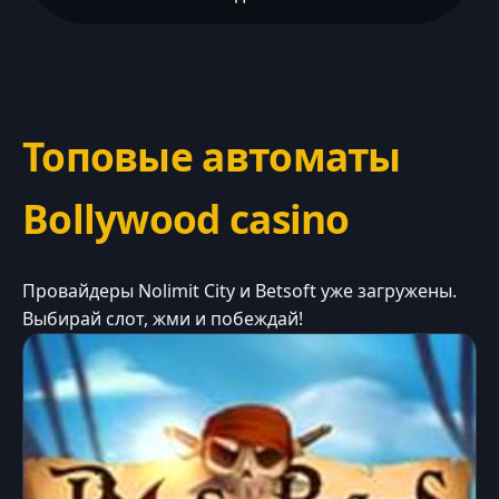
Топовые автоматы
Bollywood casino
Провайдеры Nolimit City и Betsoft уже загружены.
Выбирай слот, жми и побеждай!