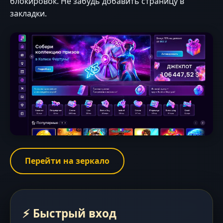
блокировок. Не забудь добавить страницу в
закладки.
Перейти на зеркало
⚡ Быстрый вход