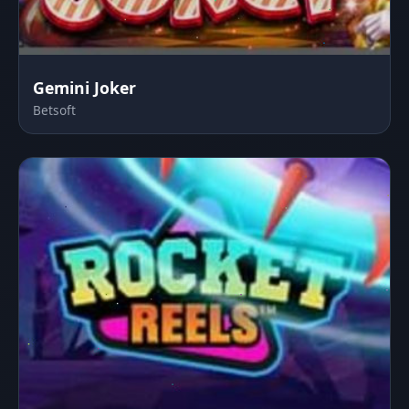
Gemini Joker
Betsoft