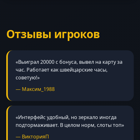
Отзывы игроков
«Выиграл 20000 с бонуса, вывел на карту за
час. Работает как швейцарские часы,
советую!»
— Максим_1988
«Интерфейс удобный, но зеркало иногда
подтормаживает. В целом норм, слоты топ»
— ВикторияП