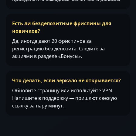
Есть ли бездепозитные фриспины для
новичков?
Да, иногда дают 20 фриспинов за
регистрацию без депозита. Следите за
акциями в разделе «Бонусы».
Что делать, если зеркало не открывается?
Обновите страницу или используйте VPN.
Напишите в поддержку — пришлют свежую
ссылку за пару минут.